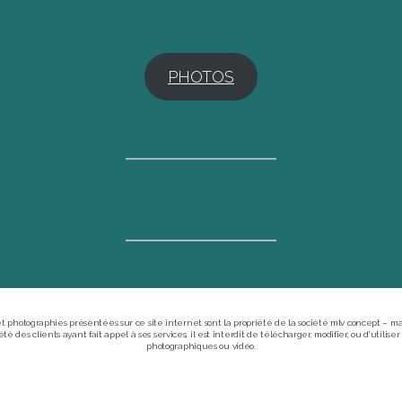
PHOTOS
 et photographies présentées sur ce site internet sont la propriété de la société mlv concept – m
té des clients ayant fait appel à ses services, il est interdit de télécharger, modifier, ou d’utilis
photographiques ou vidéo.