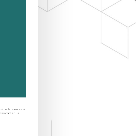
axime lahure ainsi
er ces contenus